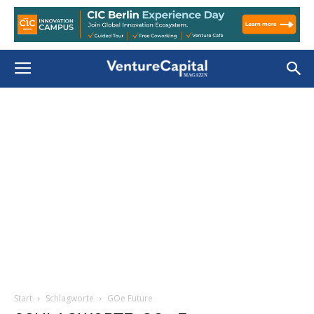
Start
Schlagworte
GOe Future