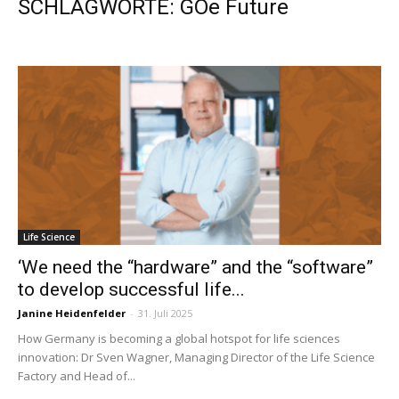
SCHLAGWORTE: GOe Future
Life Science
‘We need the “hardware” and the “software”
to develop successful life...
Janine Heidenfelder
-
31. Juli 2025
How Germany is becoming a global hotspot for life sciences
innovation: Dr Sven Wagner, Managing Director of the Life Science
Factory and Head of...