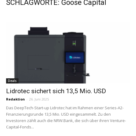
SCHLAGWORTE: Goose Capital
Deals
Lidrotec sichert sich 13,5 Mio. USD
Redaktion
-
26. Juni 2025
Das DeepTech-Start-up Lidrotec hat im Rahmen einer Series-A2-
Finanzierungsrunde 13,5 Mio. USD eingesammelt. Zu den
Investoren zählt auch die NRW.Bank, die sich über ihren Venture-
Capital-Fonds...