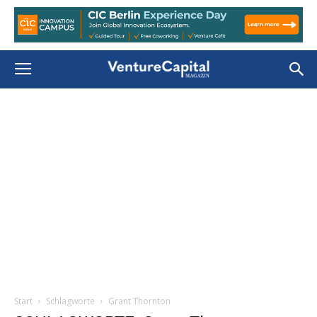
Start
Schlagworte
Grant Thornton