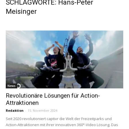
SCHLAGWORTE: Hans-Peter
Meisinger
News
Revolutionäre Lösungen für Action-
Attraktionen
Redaktion
-
15. November 2024
Seit 2020 revolutioniert captivr die Welt der Freizeitparks und
Action-Attraktionen mit ihrer innovativen 360°-Video Lösung. Das