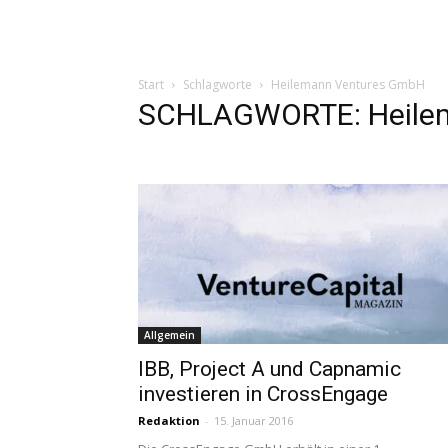
Start
Schlagworte
Heilemann Ventures GmbH
SCHLAGWORTE: Heile
Allgemein
IBB, Project A und Capnamic
investieren in CrossEngage
Redaktion
-
15. Januar 2016