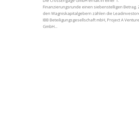
Die CrossEngage GmbH erhält in einer 1.
Finanzierungsrunde einen siebenstelligen Betrag. 
den Wagniskapitalgebern zählen die Leadinvestor
IBB Beteiligungsgesellschaft mbH, Project A Ventur
GmbH...