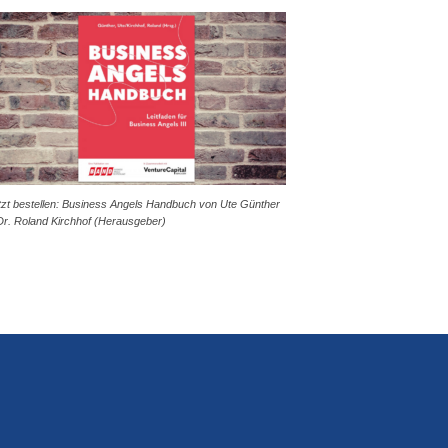
tzt bestellen: Business Angels Handbuch von Ute Günther
Dr. Roland Kirchhof (Herausgeber)