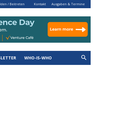
den / Beitreten
Kontakt
Ausgaben & Termine
LETTER
WHO-IS-WHO