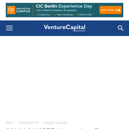
Start
Schlagworte
Hogan Lovells