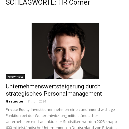
SCHLAGWORTE: HR Corner
Know-how
Unternehmenswertsteigerung durch
strategisches Personalmanagement
Gastautor
-
11. Juni 2024
Private Equity-Investitionen nehmen eine zunehmend wichtige
Funktion bei der Weiterentwicklung mittelständischer
Unternehmen ein. Laut aktueller Statistiken wurden 2023 knapp
600 mittelständische Unternehmen in Deutschland von Private...