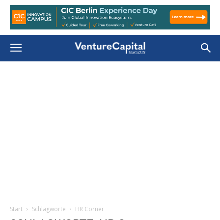
Start
Schlagworte
HR Corner