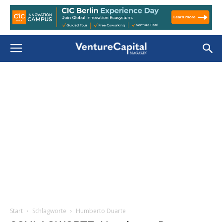
Start
Schlagworte
Humberto Duarte