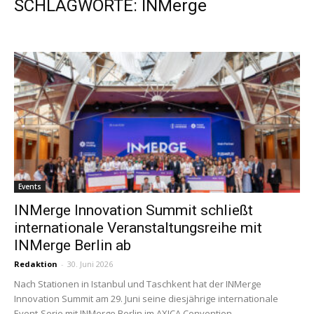
SCHLAGWORTE: INMerge
Events
INMerge Innovation Summit schließt
internationale Veranstaltungsreihe mit
INMerge Berlin ab
Redaktion
-
30. Juni 2026
Nach Stationen in Istanbul und Taschkent hat der INMerge
Innovation Summit am 29. Juni seine diesjährige internationale
Event-Serie mit INMerge Berlin im AXICA Convention...