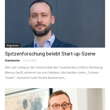
Allgemein
Spitzenforschung belebt Start-up-Szene
Gastautor
-
8. Juli 2022
Wer am Campus der Universität des Saarlandes (UdS) in Richtung
Mensa läuft, erkennt sie von Weitem: die beiden roten „Scheer-
Tower“, benannt nach ihrem Bauherren,...