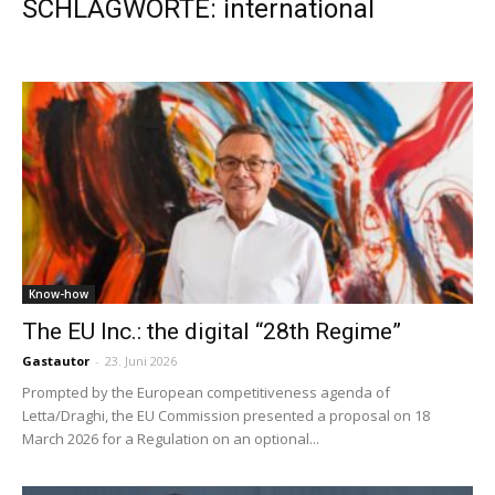
SCHLAGWORTE: international
Know-how
The EU Inc.: the digital “28th Regime”
Gastautor
-
23. Juni 2026
Prompted by the European competitiveness agenda of
Letta/Draghi, the EU Commission presented a proposal on 18
March 2026 for a Regulation on an optional...