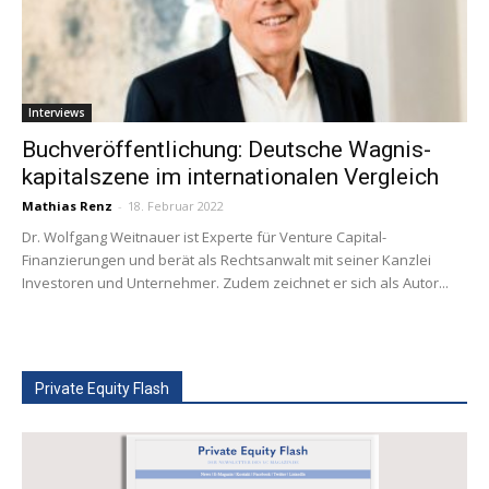
Interviews
Buchveröffentlichung: Deutsche Wagnis­
kapitalszene im internationalen Vergleich
Mathias Renz
-
18. Februar 2022
Dr. Wolfgang Weitnauer ist Experte für Venture Capital-
Finanzierungen und berät als Rechtsanwalt mit seiner Kanzlei
Investoren und Unternehmer. Zudem zeichnet er sich als Autor...
Private Equity Flash