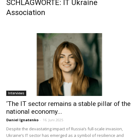
SCHLAGWORTE: IT Ukraine
Association
Interviews
‘The IT sector remains a stable pillar of the
national economy...
Daniel Ignatenko
-
16. Juni 2025
Despite the devastating impact of Russia’s full-scale invasion,
Ukraine’s IT sector has emerged as a symbol of resilience and