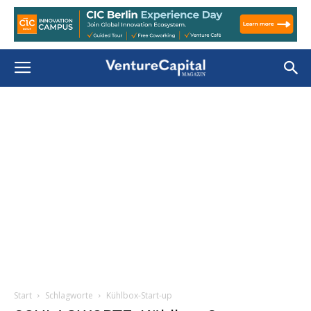
Start
Schlagworte
Kühlbox-Start-up