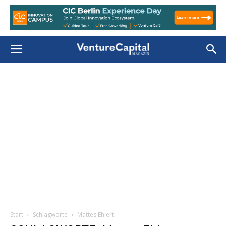
Start
Schlagworte
Mattes Ehlert