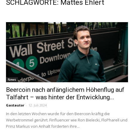
SCHLAGWORTE: Mattes Ehlert
News
Beercoin nach anfänglichem Höhenflug auf
Talfahrt – was hinter der Entwicklung...
Gastautor
-
12. Juli 2024
In den letzten Wochen wurde für den Beercoin kräftig die
Werbetrommel gerührt. Finfluencer wie Ron Bielecki, FloPharell und
Prinz Markus von Anhalt forderten ihre...