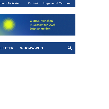
den / Beitreten
Kontakt
Ausgaben & Termine
LETTER
WHO-IS-WHO