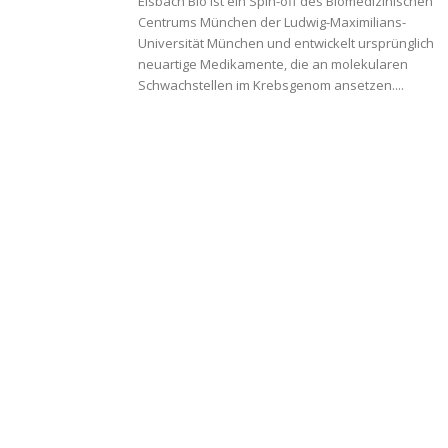
Eisbach Bio ist ein Spin-off des Biomedizinischen
Centrums München der Ludwig-Maximilians-
Universität München und entwickelt ursprünglich
neuartige Medikamente, die an molekularen
Schwachstellen im Krebsgenom ansetzen....