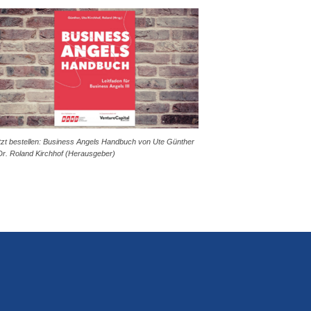
tzt bestellen: Business Angels Handbuch von Ute Günther
Dr. Roland Kirchhof (Herausgeber)