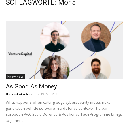
SCHLAGWORTE: Mon5
Know-how
As Good As Money
Heike Autschbach
-
19. Mai 2026
What happens when cutting-edge cybersecurity meets next-
generation vehicle software in a defence context? The pan-
European PwC Scale Defence & Resilience Tech Programme brings
together...