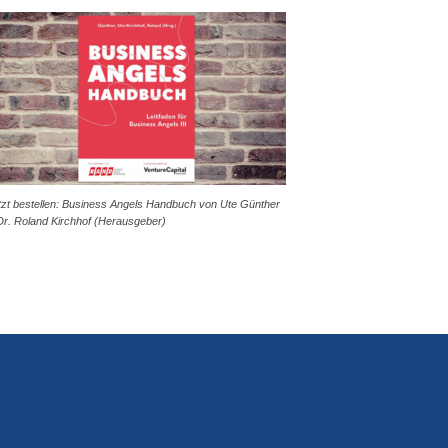
tzt bestellen: Business Angels Handbuch von Ute Günther
Dr. Roland Kirchhof (Herausgeber)