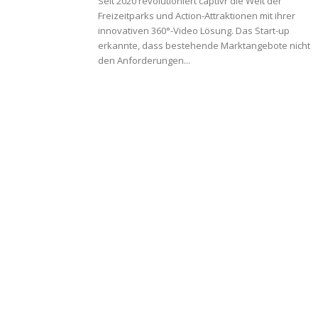
Seit 2020 revolutioniert captivr die Welt der
Freizeitparks und Action-Attraktionen mit ihrer
innovativen 360°-Video Lösung. Das Start-up
erkannte, dass bestehende Marktangebote nicht
den Anforderungen...