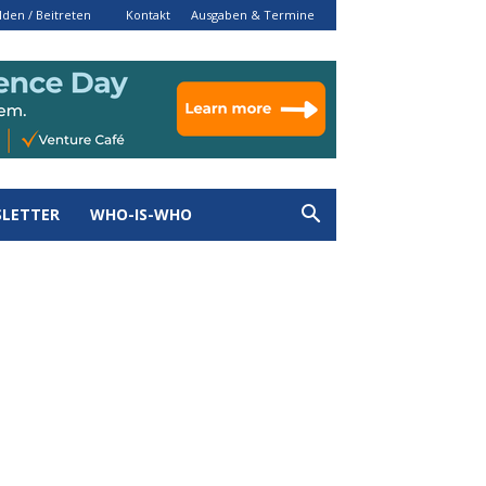
den / Beitreten
Kontakt
Ausgaben & Termine
LETTER
WHO-IS-WHO