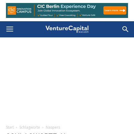
Start
Schlagworte
Naspers