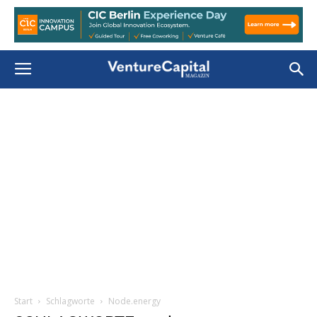
Start
Schlagworte
Node.energy