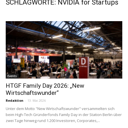
SCHLAGWORTE: NVIDIA for Startups
Events
HTGF Family Day 2026: „New
Wirtschaftswunder“
Redaktion
-
13. Mai 2026
Unter dem Motto "New Wirtschaftswunder" versammelten sich
beim High-Tech Gründerfonds Family Day in der Station Berlin über
zwei Tage hinweg rund 1.200 Investoren, Corporates,...