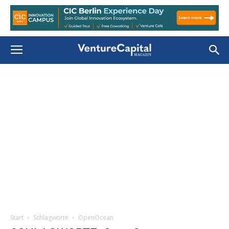
Start
Schlagworte
OpenOcean