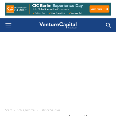
Start
Schlagworte
Patrick Seidler