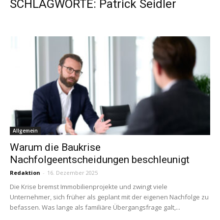
SCHLAGWORTE: Patrick Seidler
Allgemein
Warum die Baukrise
Nachfolgeentscheidungen beschleunigt
Redaktion
-
16. Dezember 2025
Die Krise bremst Immobilienprojekte und zwingt viele
Unternehmer, sich früher als geplant mit der eigenen Nachfolge zu
befassen. Was lange als familiäre Übergangsfrage galt,...