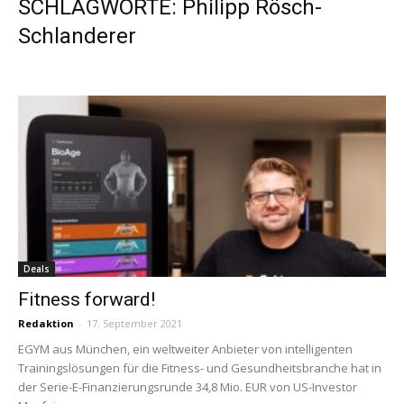
SCHLAGWORTE: Philipp Rösch-
Schlanderer
Deals
Fitness forward!
Redaktion
-
17. September 2021
EGYM aus München, ein weltweiter Anbieter von intelligenten
Trainingslösungen für die Fitness- und Gesundheitsbranche hat in
der Serie-E-Finanzierungsrunde 34,8 Mio. EUR von US-Investor