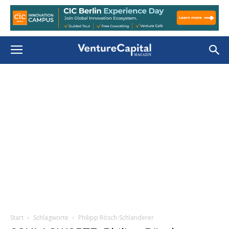
Start
Schlagworte
Philipp Rösch-Schlanderer