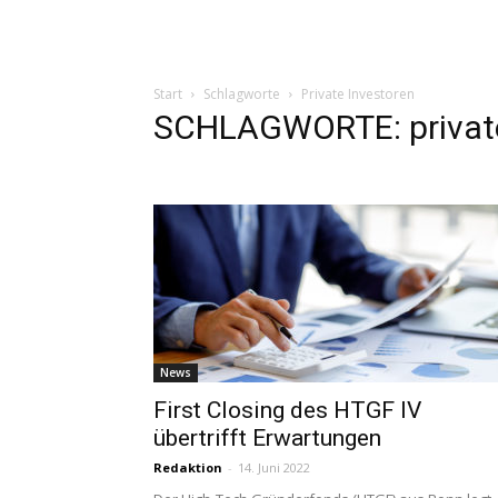
Start
Schlagworte
Private Investoren
SCHLAGWORTE: private
News
First Closing des HTGF IV
übertrifft Erwartungen
Redaktion
-
14. Juni 2022