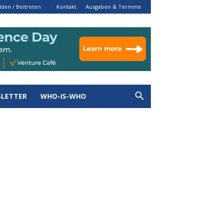
den / Beitreten
Kontakt
Ausgaben & Termine
LETTER
WHO-IS-WHO