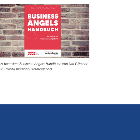
tzt bestellen: Business Angels Handbuch von Ute Günther
Dr. Roland Kirchhof (Herausgeber)