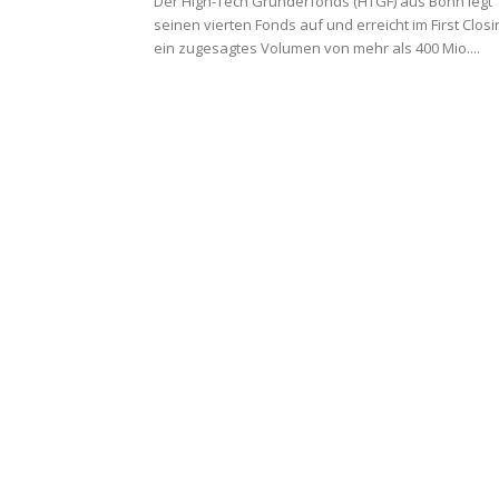
Der High-Tech Gründerfonds (HTGF) aus Bonn legt
seinen vierten Fonds auf und erreicht im First Closi
ein zugesagtes Volumen von mehr als 400 Mio....