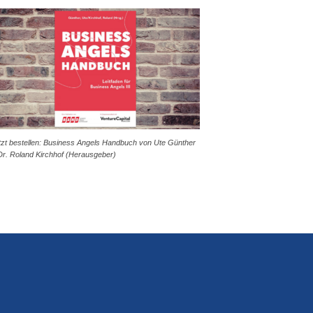
tzt bestellen: Business Angels Handbuch von Ute Günther
Dr. Roland Kirchhof (Herausgeber)