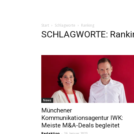
Start
Schlagworte
Ranking
SCHLAGWORTE: Ranki
News
Münchener
Kommunikationsagentur IWK:
Meiste M&A-Deals begleitet
Redaktion
-
26. Januar 2023