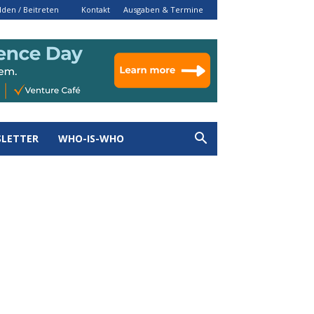
den / Beitreten
Kontakt
Ausgaben & Termine
LETTER
WHO-IS-WHO