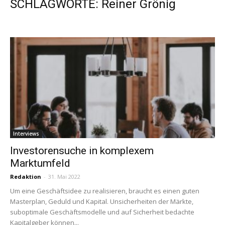
SCHLAGWORTE: Reiner Grönig
Interviews
Investorensuche in komplexem
Marktumfeld
Redaktion
-
31. Mai 2022
Um eine Geschäftsidee zu realisieren, braucht es einen guten
Masterplan, Geduld und Kapital. Unsicherheiten der Märkte,
suboptimale Geschäftsmodelle und auf Sicherheit bedachte
Kapitalgeber können...