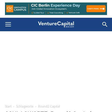
Start
Schlagworte
Round2 Capital