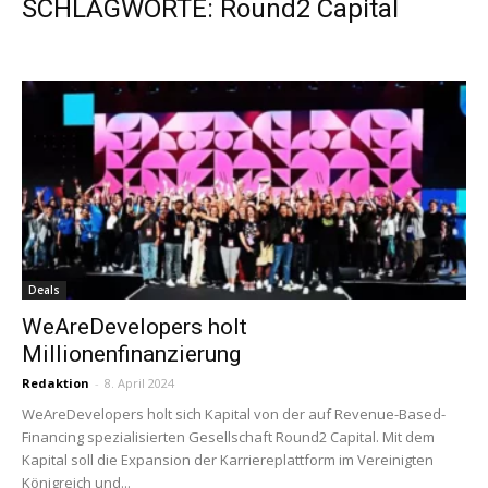
SCHLAGWORTE: Round2 Capital
Deals
WeAreDevelopers holt
Millionenfinanzierung
Redaktion
-
8. April 2024
WeAreDevelopers holt sich Kapital von der auf Revenue-Based-
Financing spezialisierten Gesellschaft Round2 Capital. Mit dem
Kapital soll die Expansion der Karriereplattform im Vereinigten
Königreich und...