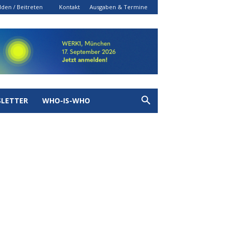
den / Beitreten
Kontakt
Ausgaben & Termine
LETTER
WHO-IS-WHO