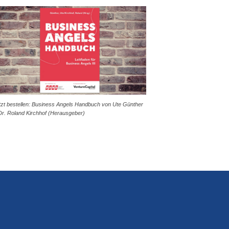
tzt bestellen: Business Angels Handbuch von Ute Günther
Dr. Roland Kirchhof (Herausgeber)