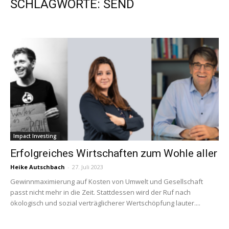
SCHLAGWORTE: SEND
Impact Investing
Erfolgreiches Wirtschaften zum Wohle aller
Heike Autschbach
-
27. Juli 2023
Gewinnmaximierung auf Kosten von Umwelt und Gesellschaft
passt nicht mehr in die Zeit. Stattdessen wird der Ruf nach
ökologisch und sozial verträglicherer Wertschöpfung lauter....