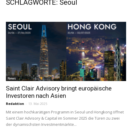
SCHLAGWORTE: Seoul
News
Saint Clair Advisory bringt europäische
Investoren nach Asien
Redaktion
-
13. Mai 2025
Mit einem hochkarätigen Programm in Seoul und Hongkong öffnet
Saint Clair Advisory & Capital im Sommer 2025 die Türen zu zwei
der dynamischsten Investmentmärkte...