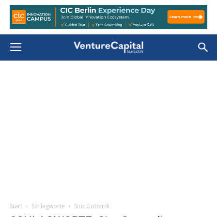
Start
Schlagworte
Siro Gottardi