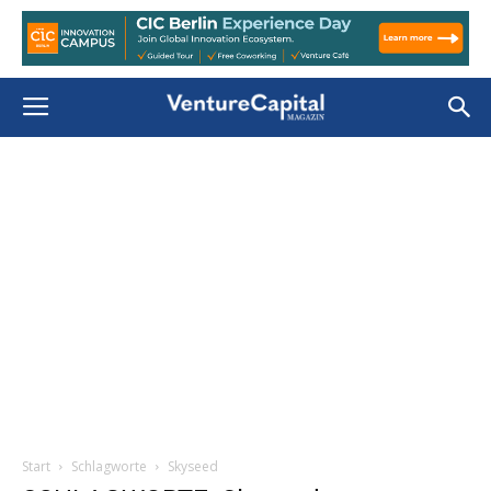
Start
Schlagworte
Skyseed