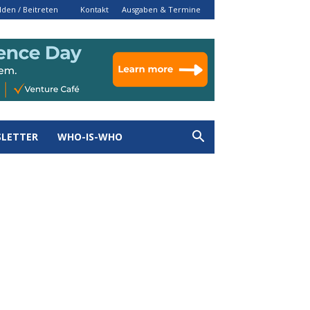
den / Beitreten
Kontakt
Ausgaben & Termine
LETTER
WHO-IS-WHO