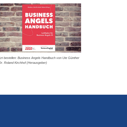
tzt bestellen: Business Angels Handbuch von Ute Günther
Dr. Roland Kirchhof (Herausgeber)