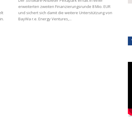
Der Software-Anbieter Pexapark erhält in einer
erweiterten zweiten Finanzierungsrunde 8 Mio. EUR
lt
und sichert sich damit die weitere Unterstützung von
in.
BayWa r.e. Energy Ventures,...