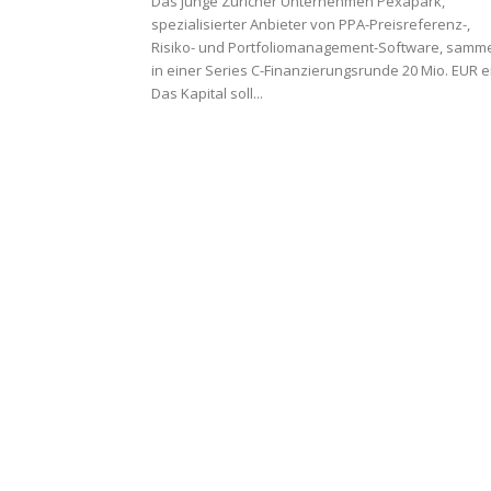
Das junge Züricher Unternehmen Pexapark,
spezialisierter Anbieter von PPA-Preisreferenz-,
Risiko- und Portfoliomanagement-Software, samme
in einer Series C-Finanzierungsrunde 20 Mio. EUR e
Das Kapital soll...