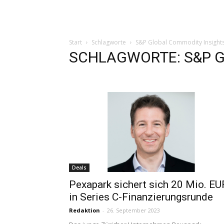
Start
Schlagworte
S&P Global Commodity Insight
SCHLAGWORTE: S&P Gl
Deals
Pexapark sichert sich 20 Mio. EU
in Series C-Finanzierungsrunde
Redaktion
-
26. September 2023