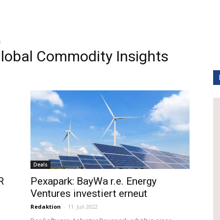
s
obal Commodity Insights
Deals
R
Pexapark: BayWa r.e. Energy
Ventures investiert erneut
Redaktion
-
11. Juli 2022