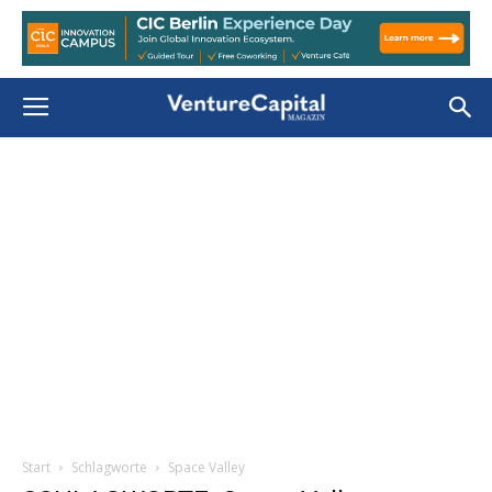
Start
Schlagworte
Space Valley