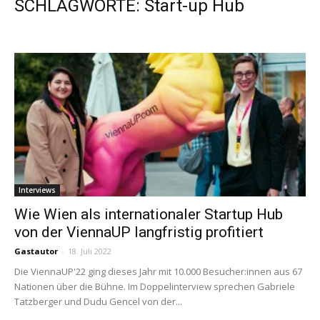
SCHLAGWORTE: Start-up Hub
Interviews
Wie Wien als internationaler Startup Hub
von der ViennaUP langfristig profitiert
Gastautor
-
18. Juli 2022
Die ViennaUP'22 ging dieses Jahr mit 10.000 Besucher:innen aus 67
Nationen über die Bühne. Im Doppelinterview sprechen Gabriele
Tatzberger und Dudu Gencel von der...