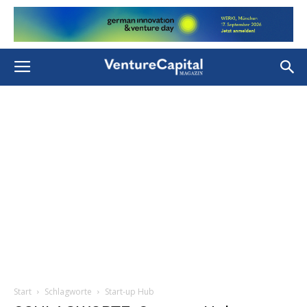
Start
Schlagworte
Start-up Hub