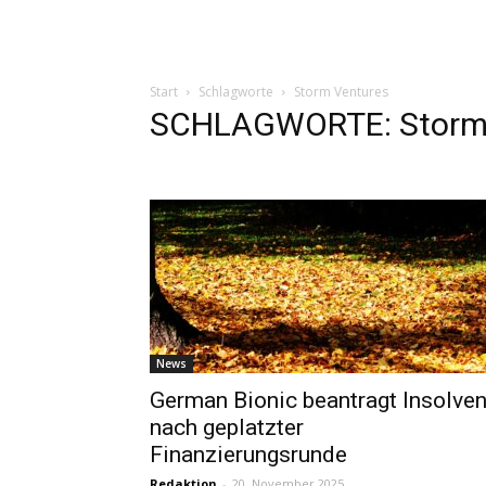
Start
Schlagworte
Storm Ventures
SCHLAGWORTE: Storm 
News
German Bionic beantragt Insolve
nach geplatzter
Finanzierungsrunde
Redaktion
-
20. November 2025