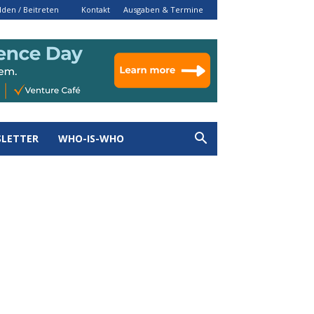
den / Beitreten
Kontakt
Ausgaben & Termine
LETTER
WHO-IS-WHO