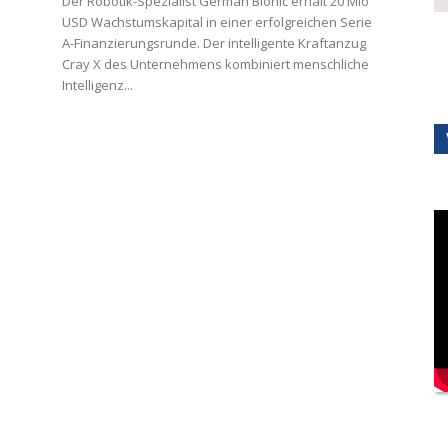
Der Robotik-Spezialist German Bionic erhält 20 Mio
USD Wachstumskapital in einer erfolgreichen Serie
A-Finanzierungsrunde. Der intelligente Kraftanzug
Cray X des Unternehmens kombiniert menschliche
Intelligenz...