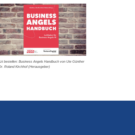
tzt bestellen: Business Angels Handbuch von Ute Günther
Dr. Roland Kirchhof (Herausgeber)