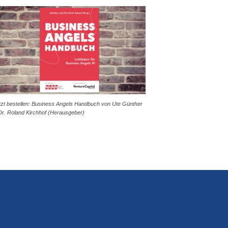
tzt bestellen: Business Angels Handbuch von Ute Günther
Dr. Roland Kirchhof (Herausgeber)