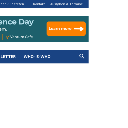
den / Beitreten
Kontakt
Ausgaben & Termine
LETTER
WHO-IS-WHO