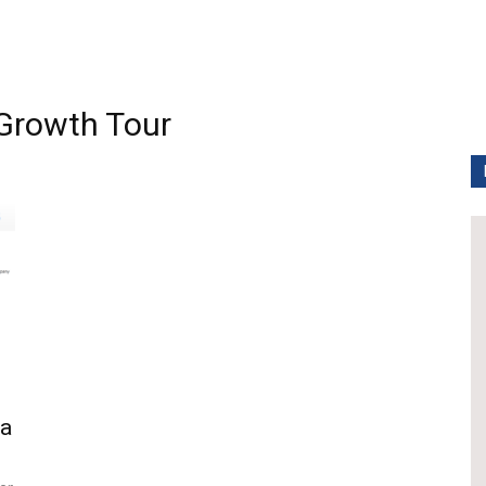
rowth Tour
pa