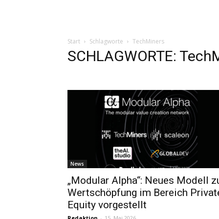
Start
Schlagworte
TechMiners
SCHLAGWORTE: TechM
News
„Modular Alpha“: Neues Modell z
Wertschöpfung im Bereich Privat
Equity vorgestellt
Redaktion
-
15. Mai 2026