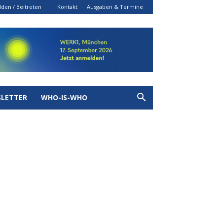
den / Beitreten
Kontakt
Ausgaben & Termine
LETTER
WHO-IS-WHO