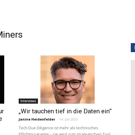
iners
Interviews
ur
„Wir tauchen tief in die Daten ein“
e
Janine Heidenfelder
-
14. Juli 2025
Tech Due Diligence ist mehr als technisches
Pflichtprogramm – sie wird zum strategischen Tool