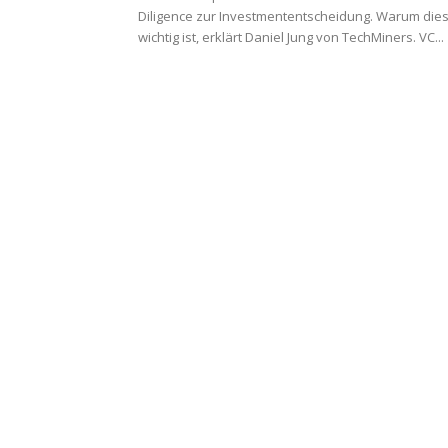
Diligence zur Investmententscheidung. Warum die
wichtig ist, erklärt Daniel Jung von TechMiners. VC...