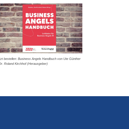
tzt bestellen: Business Angels Handbuch von Ute Günther
Dr. Roland Kirchhof (Herausgeber)