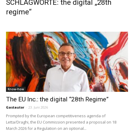
SCHLAGWORTE: the digital „28th
regime“
Know-how
The EU Inc.: the digital “28th Regime”
Gastautor
-
23. Juni 2026
Prompted by the European competitiveness agenda of
Letta/Draghi, the EU Commission presented a proposal on 18
March 2026 for a Regulation on an optional...