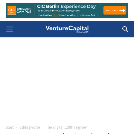
Start
Schlagworte
The digital „28th regime“