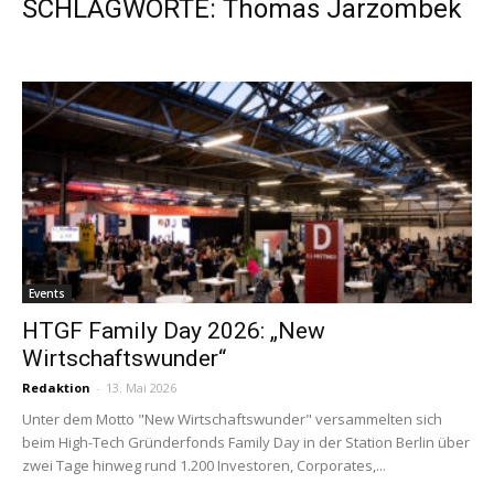
SCHLAGWORTE: Thomas Jarzombek
Events
HTGF Family Day 2026: „New
Wirtschaftswunder“
Redaktion
-
13. Mai 2026
Unter dem Motto "New Wirtschaftswunder" versammelten sich
beim High-Tech Gründerfonds Family Day in der Station Berlin über
zwei Tage hinweg rund 1.200 Investoren, Corporates,...