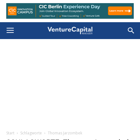
Start
Schlagworte
Thomas Jarzombek