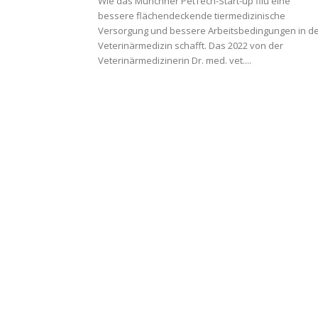
Wie das Münchner PetTech-Start-up filu eine
bessere flächendeckende tiermedizinische
Versorgung und bessere Arbeitsbedingungen in d
Veterinärmedizin schafft. Das 2022 von der
Veterinärmedizinerin Dr. med. vet....