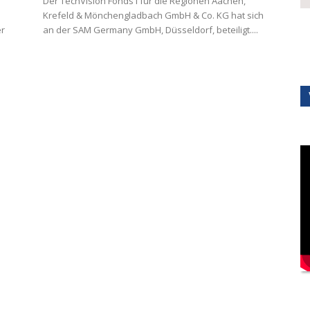
Der TechVision Fonds I für die Regionen Aachen,
Krefeld & Mönchengladbach GmbH & Co. KG hat sich
er
an der SAM Germany GmbH, Düsseldorf, beteiligt....