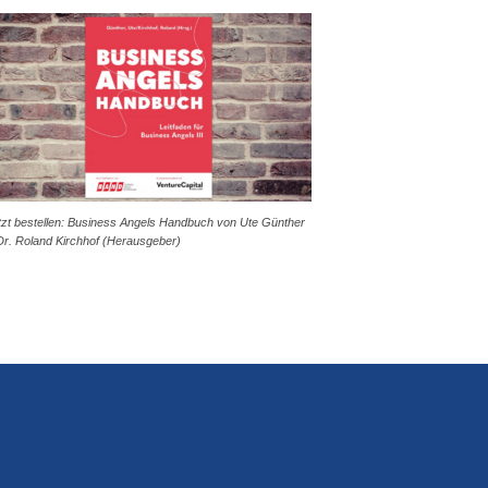
tzt bestellen: Business Angels Handbuch von Ute Günther
Dr. Roland Kirchhof (Herausgeber)