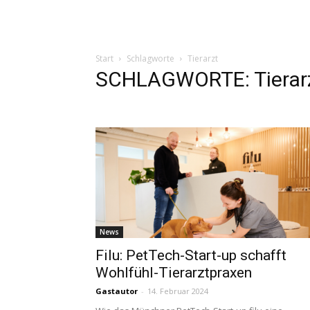
Start
Schlagworte
Tierarzt
SCHLAGWORTE: Tierar
News
Filu: PetTech-Start-up schafft
Wohlfühl-Tierarztpraxen
Gastautor
-
14. Februar 2024