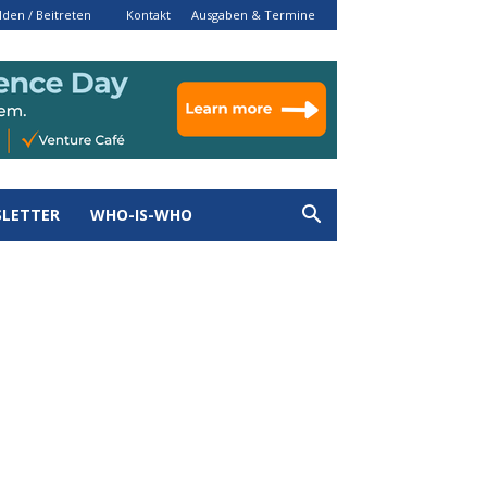
den / Beitreten
Kontakt
Ausgaben & Termine
LETTER
WHO-IS-WHO