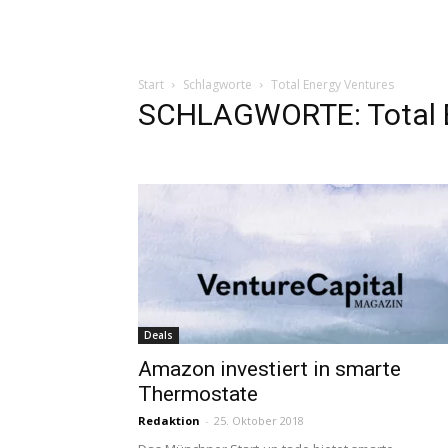
Start
Schlagworte
Total Energy Ventures
SCHLAGWORTE: Total E
Deals
Amazon investiert in smarte
Thermostate
Redaktion
-
25. Oktober 2018