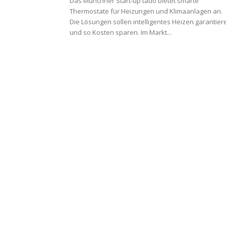
Das Münchner Start-up tado bietet smarte
Thermostate für Heizungen und Klimaanlagen an.
Die Lösungen sollen intelligentes Heizen garantier
und so Kosten sparen. Im Markt...