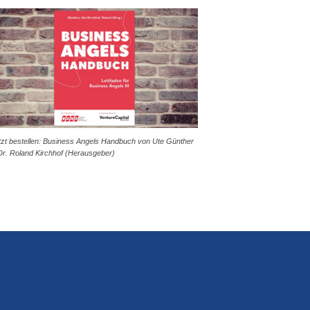
tzt bestellen: Business Angels Handbuch von Ute Günther
Dr. Roland Kirchhof (Herausgeber)