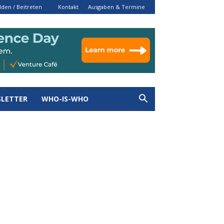
den / Beitreten
Kontakt
Ausgaben & Termine
LETTER
WHO-IS-WHO