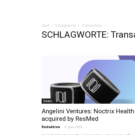
Start
Schlagworte
Transaction
SCHLAGWORTE: Transa
Deals
Angelini Ventures: Noctrix Health
acquired by ResMed
Redaktion
-
4. Juni 2026