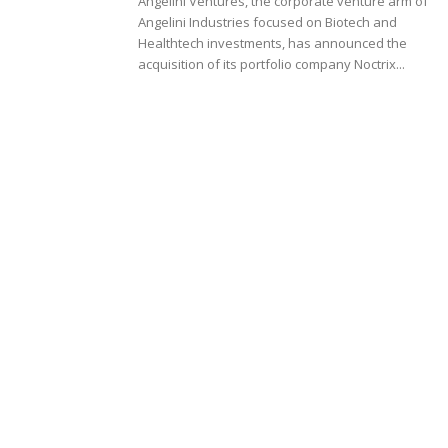
Angelini Ventures, the corporate venture arm of
Angelini Industries focused on Biotech and
Healthtech investments, has announced the
acquisition of its portfolio company Noctrix...