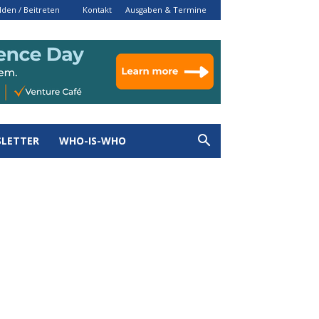
den / Beitreten
Kontakt
Ausgaben & Termine
LETTER
WHO-IS-WHO