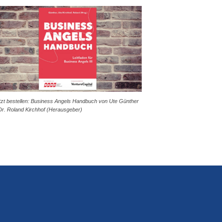
tzt bestellen: Business Angels Handbuch von Ute Günther
Dr. Roland Kirchhof (Herausgeber)