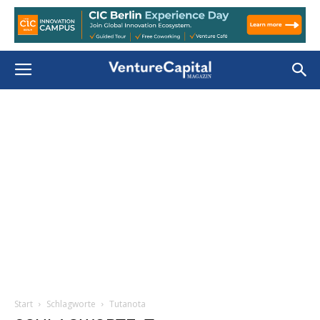
Start
Schlagworte
Tutanota