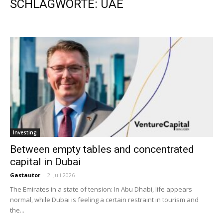
SCHLAGWORTE: UAE
Investing
Between­ empty tables and concentrated
capital in Dubai
Gastautor
-
2. Juli 2026
The Emirates in a state of tension: In Abu ­Dhabi, life appears
normal, while Dubai is feeling a certain restraint in tourism and
the...