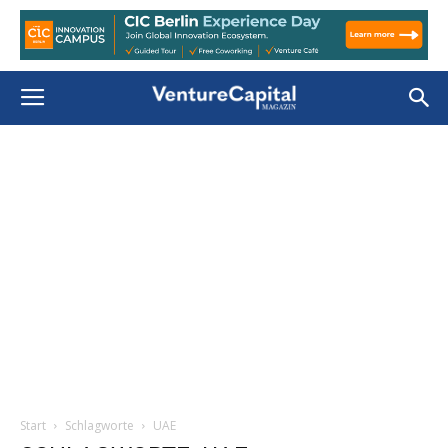
Start
Schlagworte
UAE