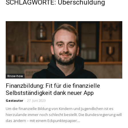
SCHLAGWORTE: Überschuldung
Know-how
Finanzbildung: Fit für die finanzielle
Selbstständigkeit dank neuer App
Gastautor
-
27. Juni 2023
Um die finanzielle Bildung von Kindern und Jugendlichen ist es
hierzulande immer noch schlecht bestellt. Die Bundesregierung will
das ändern – mit einem Eckpunktepapier....