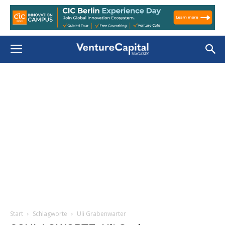
Start
Schlagworte
Uli Grabenwarter