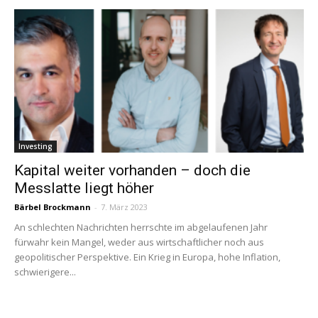
Investing
Kapital weiter vorhanden – doch die
Messlatte liegt höher
Bärbel Brockmann
-
7. März 2023
An schlechten Nachrichten herrschte im abgelaufenen Jahr
fürwahr kein Mangel, weder aus wirtschaftlicher noch aus
geopolitischer Perspektive. Ein Krieg in Europa, hohe Inflation,
schwierigere...