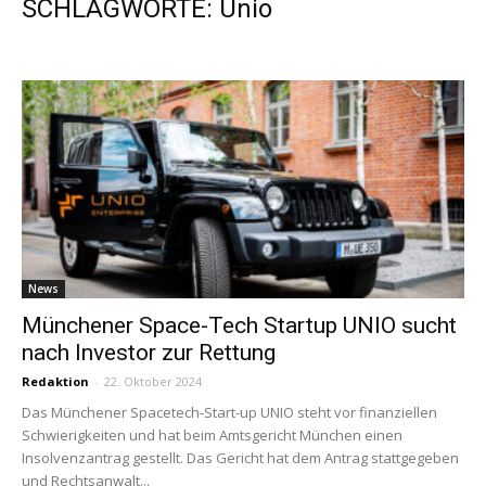
SCHLAGWORTE: Unio
News
Münchener Space-Tech Startup UNIO sucht
nach Investor zur Rettung
Redaktion
-
22. Oktober 2024
Das Münchener Spacetech-Start-up UNIO steht vor finanziellen
Schwierigkeiten und hat beim Amtsgericht München einen
Insolvenzantrag gestellt. Das Gericht hat dem Antrag stattgegeben
und Rechtsanwalt...