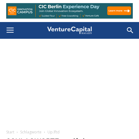
Start
Schlagworte
Up.lftd