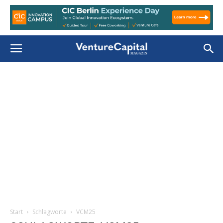
Start
Schlagworte
VCM25