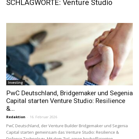
SCHLAGWORTE: Venture Studio
Investing
PwC Deutschland, Bridgemaker und Segenia
Capital starten Venture Studio: Resilience
&...
Redaktion
-
16. Februar 2026
PwC Deutschland, der Venture Builder Bridgemaker und Segenia
Capital starten gemeinsam das Venture Studio: Resilience &
Defence Technology. Mit dem Ziel, einen hocheffizienten